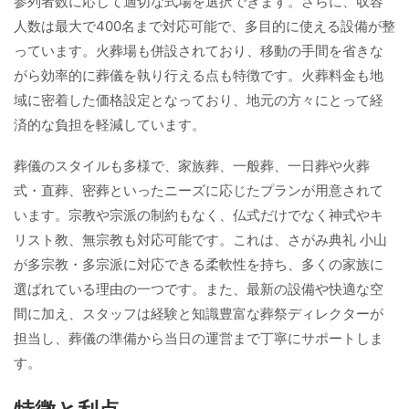
参列者数に応じて適切な式場を選択できます。さらに、収容
人数は最大で400名まで対応可能で、多目的に使える設備が整
っています。火葬場も併設されており、移動の手間を省きな
がら効率的に葬儀を執り行える点も特徴です。火葬料金も地
域に密着した価格設定となっており、地元の方々にとって経
済的な負担を軽減しています。
葬儀のスタイルも多様で、家族葬、一般葬、一日葬や火葬
式・直葬、密葬といったニーズに応じたプランが用意されて
います。宗教や宗派の制約もなく、仏式だけでなく神式やキ
リスト教、無宗教も対応可能です。これは、さがみ典礼 小山
が多宗教・多宗派に対応できる柔軟性を持ち、多くの家族に
選ばれている理由の一つです。また、最新の設備や快適な空
間に加え、スタッフは経験と知識豊富な葬祭ディレクターが
担当し、葬儀の準備から当日の運営まで丁寧にサポートしま
す。